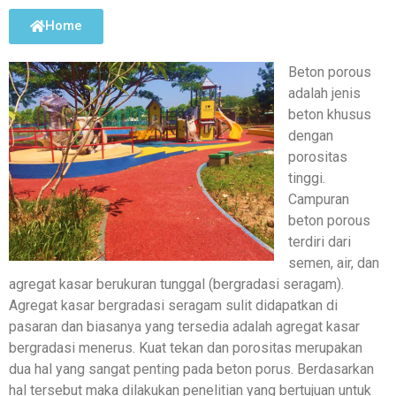
Home
Beton porous
adalah jenis
beton khusus
dengan
porositas
tinggi.
Campuran
beton porous
terdiri dari
semen, air, dan
agregat kasar berukuran tunggal (bergradasi seragam).
Agregat kasar bergradasi seragam sulit didapatkan di
pasaran dan biasanya yang tersedia adalah agregat kasar
bergradasi menerus. Kuat tekan dan porositas merupakan
dua hal yang sangat penting pada beton porus. Berdasarkan
hal tersebut maka dilakukan penelitian yang bertujuan untuk