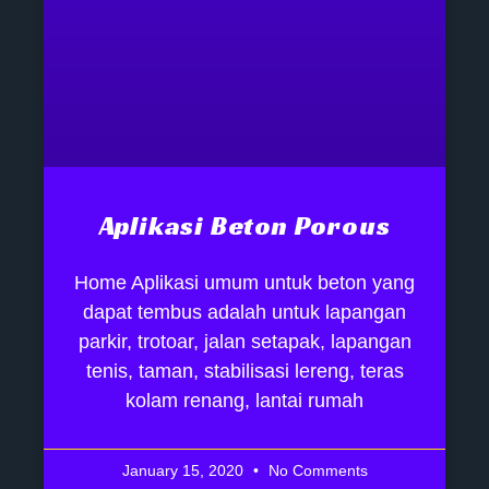
Aplikasi Beton Porous
Home Aplikasi umum untuk beton yang
dapat tembus adalah untuk lapangan
parkir, trotoar, jalan setapak, lapangan
tenis, taman, stabilisasi lereng, teras
kolam renang, lantai rumah
January 15, 2020
No Comments