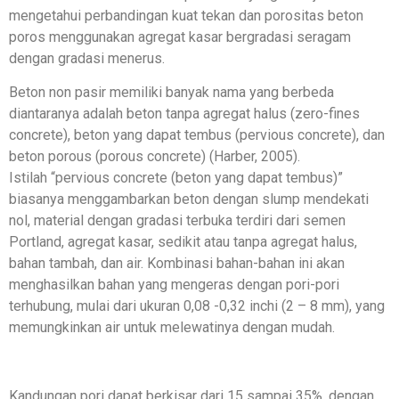
mengetahui perbandingan kuat tekan dan porositas beton
poros menggunakan agregat kasar bergradasi seragam
dengan gradasi menerus.
Beton non pasir memiliki banyak nama yang berbeda
diantaranya adalah beton tanpa agregat halus (zero-fines
concrete), beton yang dapat tembus (pervious concrete), dan
beton porous (porous concrete) (Harber, 2005).
Istilah “pervious concrete (beton yang dapat tembus)”
biasanya menggambarkan beton dengan slump mendekati
nol, material dengan gradasi terbuka terdiri dari semen
Portland, agregat kasar, sedikit atau tanpa agregat halus,
bahan tambah, dan air. Kombinasi bahan-bahan ini akan
menghasilkan bahan yang mengeras dengan pori-pori
terhubung, mulai dari ukuran 0,08 -0,32 inchi (2 – 8 mm), yang
memungkinkan air untuk melewatinya dengan mudah.
Kandungan pori dapat berkisar dari 15 sampai 35%, dengan